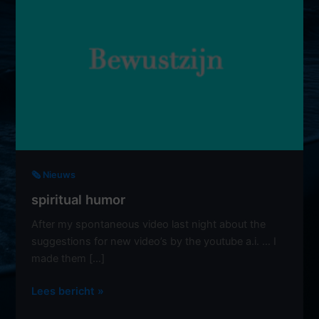
🗞️ Nieuws
spiritual humor
After my spontaneous video last night about the
suggestions for new video’s by the youtube a.i. … I
made them […]
spiritual
Lees bericht »
humor