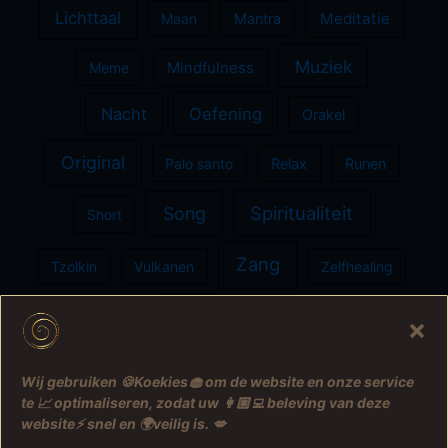
Lichttaal
Meditatie
Maan
Mantra
Muziek
Meme
Mindfulness
Nacht
Oefening
Orakel
Original
Palo santo
Relax
Runen
Spiritualiteit
Song
Short
Zang
Tzolkin
Vulkanen
Zelfhealing
Ziel
Zon
Wij gebruiken 🍪Koekies🧁 om de website en onze service
te 📈 optimaliseren, zodat uw 👩🏼‍💻 beleving van deze
website⚡️ snel en 🌍veilig is. 💋
Felicia de Wilt © 2005-2026