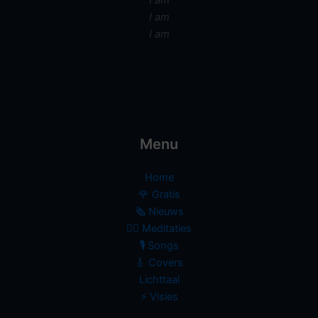
I am
I am
I am
Menu
Home
🌹 Gratis
🗞️ Nieuws
🧘‍♀️ Meditaties
🎙 Songs
🎸 Covers
Lichttaal
⚡️ Visies