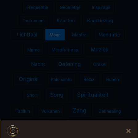
Frequentie
Geometrie
Inspiratie
Kaarten
Kaartlezing
Instrument
Lichttaal
Meditatie
Maan
Mantra
Muziek
Meme
Mindfulness
Nacht
Oefening
Orakel
Original
Palo santo
Relax
Runen
Spiritualiteit
Song
Short
Zang
Tzolkin
Vulkanen
Zelfhealing
Ziel
Zon