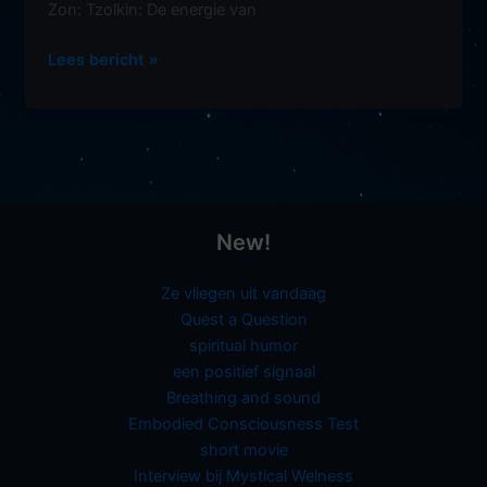
Zon: Tzolkin: De energie van
Dagenergie
Lees bericht »
overzicht
New!
Ze vliegen uit vandaag
Quest a Question
spiritual humor
een positief signaal
Breathing and sound
Embodied Consciousness Test
short movie
Interview bij Mystical Welness