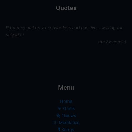
Quotes
Prophecy makes you powerless and passive….waiting for
salvation
the Alchemist
Menu
Home
🌹 Gratis
🗞️ Nieuws
🧘‍♀️ Meditaties
🎙 Songs