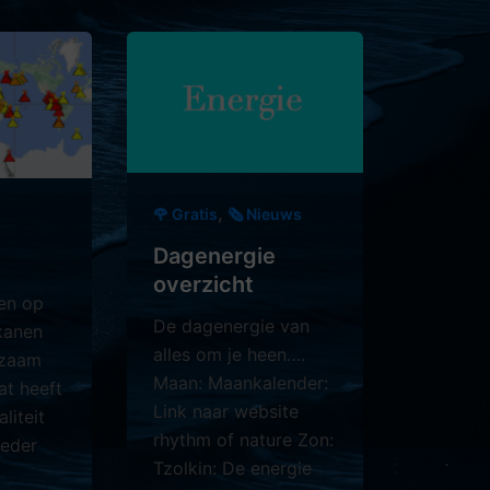
,
🌹 Gratis
🗞️ Nieuws
Dagenergie
overzicht
en op
De dagenergie van
lkanen
alles om je heen….
gzaam
Maan: Maankalender:
at heeft
Link naar website
aliteit
rhythm of nature Zon:
eder
Tzolkin: De energie