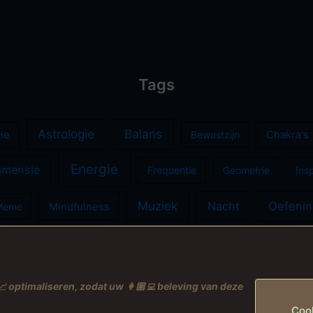
Tags
Astrologie
Balans
ie
Bewustzijn
Chakra's
Energie
imensie
Frequentie
Geometrie
Insp
Muziek
Nacht
Oefeni
Meme
Mindfulness
Spiritualiteit
Zang
Tzolkin
Vulkanen
 optimaliseren, zodat uw 👩🏼‍💻 beleving van deze
Coo