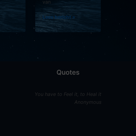
van
»
Dagenergie
Lees bericht »
overzicht
Quotes
You have to Feel it, to Heal it
Anonymous