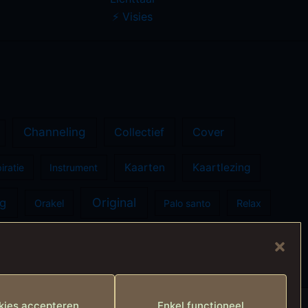
⚡️ Visies
Channeling
Collectief
Cover
Kaarten
Kaartlezing
iratie
Instrument
Original
ng
Orakel
Palo santo
Relax
Ziel
Zelfhealing
Zon
kies accepteren
Enkel functioneel