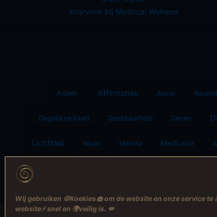
Interview bij Mystical Welness
Adem
Affirmaties
Anker
Ascent
D
Dagelijkse kaart
Dankbaarheid
Dieren
Lichttaal
Meditatie
Maan
Mantra
Song
Runen
Short
Wij gebruiken 🍪Koekies🧁 om de website en onze service te 
website⚡️ snel en 🌍veilig is. 💋