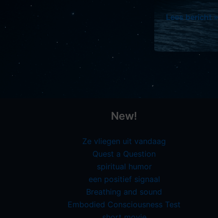
Vulkanen
Lees bericht 
New!
Ze vliegen uit vandaag
Quest a Question
spiritual humor
een positief signaal
Breathing and sound
Embodied Consciousness Test
short movie