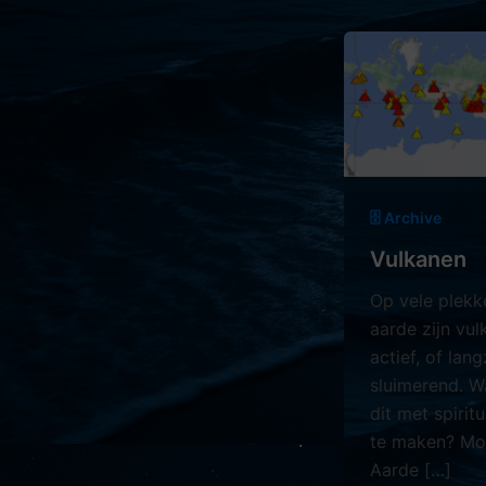
🗄️ Archive
Vulkanen
Op vele plekk
aarde zijn vu
actief, of lan
sluimerend. W
dit met spiritu
te maken? Mo
Aarde […]