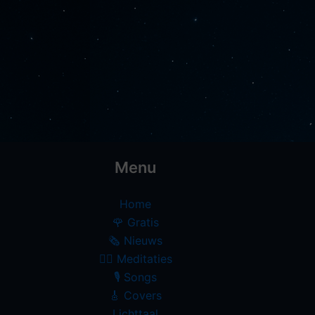
Menu
Home
🌹 Gratis
🗞️ Nieuws
🧘‍♀️ Meditaties
🎙 Songs
🎸 Covers
Lichttaal