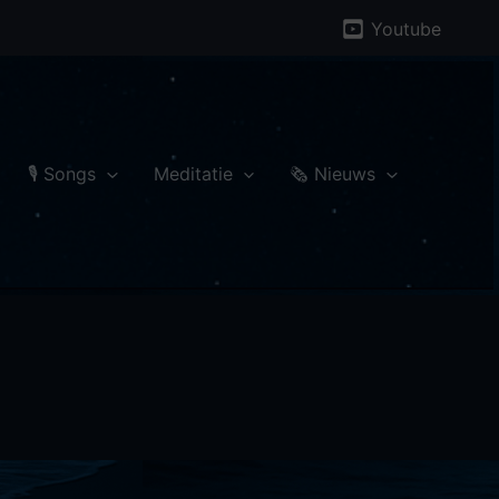
Youtube
🎙 Songs
Meditatie
🗞️ Nieuws