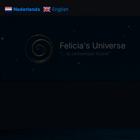
Ga
Nederlands
English
naar
de
inhoud
Felicia's Universe
"... to remember home"