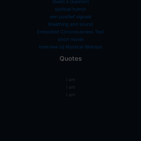
Quest a Question
spiritual humor
een positief signaal
Breathing and sound
Embodied Consciousness Test
short movie
Interview bij Mystical Welness
Quotes
I am
I am
I am