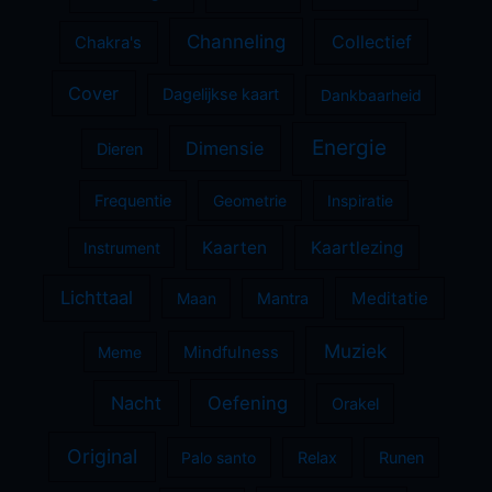
Channeling
Collectief
Chakra's
Cover
Dagelijkse kaart
Dankbaarheid
Energie
Dimensie
Dieren
Frequentie
Geometrie
Inspiratie
Kaarten
Kaartlezing
Instrument
Lichttaal
Meditatie
Maan
Mantra
Muziek
Meme
Mindfulness
Nacht
Oefening
Orakel
Original
Palo santo
Relax
Runen