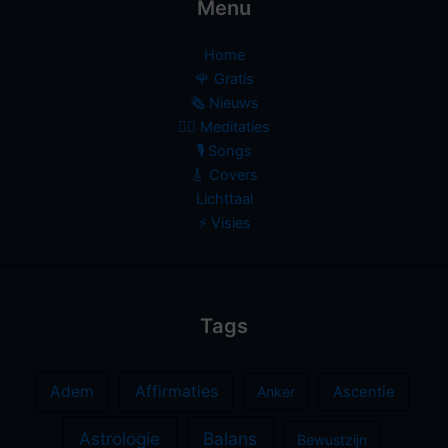
Menu
Home
🌹 Gratis
🗞️ Nieuws
🧘‍♀️ Meditaties
🎙 Songs
🎸 Covers
Lichttaal
⚡️ Visies
Tags
Adem
Affirmaties
Anker
Ascentie
Astrologie
Balans
Bewustzijn