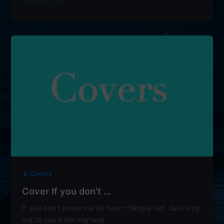
Song
Trinity
🎸 Covers
Cover If you don’t …
If you don’t know me by now – Simply red. Just a try
out to see if the key was