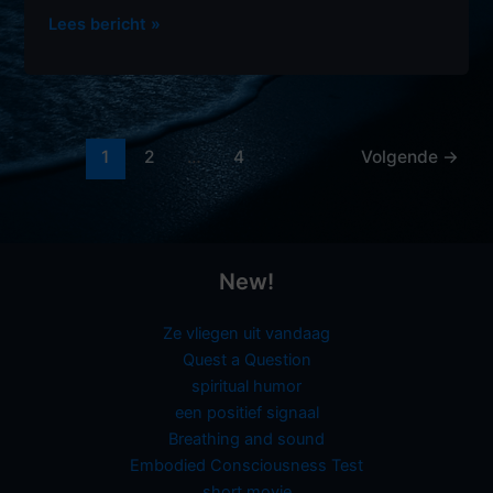
Rehearsal
Lees bericht »
of
a
jazz
song
1
2
…
4
Volgende
→
New!
Ze vliegen uit vandaag
Quest a Question
spiritual humor
een positief signaal
Breathing and sound
Embodied Consciousness Test
short movie