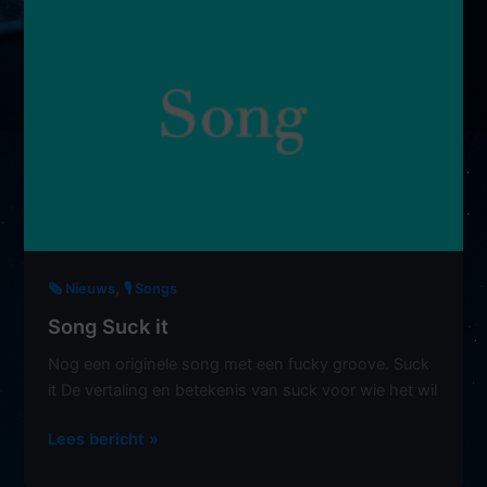
,
🗞️ Nieuws
🎙 Songs
Song Suck it
Nog een originele song met een fucky groove. Suck
it De vertaling en betekenis van suck voor wie het wil
Song
Lees bericht »
Suck