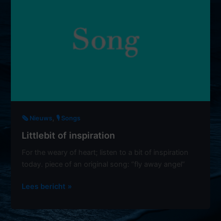
,
🗞️ Nieuws
🎙 Songs
Littlebit of inspiration
For the weary of heart; listen to a bit of inspiration
today. piece of an original song: “fly away angel”
Littlebit
Lees bericht »
of
inspiration