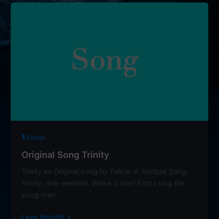
🎙 Songs
Original Song Trinity
Trinity an Original song by Felicia. A Spiritual Song.
Trinity, drie-eenheid. Welke 3 dan? First I sing the
song then
Original
Lees bericht »