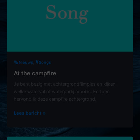
,
🗞️ Nieuws
🎙 Songs
At the campfire
Je bent bezig met achtergrondfilmpjes en kijken
welke waterval of waterpartij mooi is. En toen
hervond ik deze campfire achtergrond.
At
Lees bericht »
the
campfire