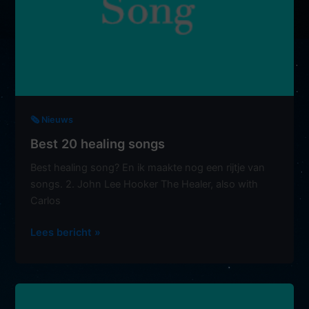
🗞️ Nieuws
Best 20 healing songs
Best healing song? En ik maakte nog een rijtje van
songs. 2. John Lee Hooker The Healer, also with
Carlos
Best
Lees bericht »
20
healing
songs