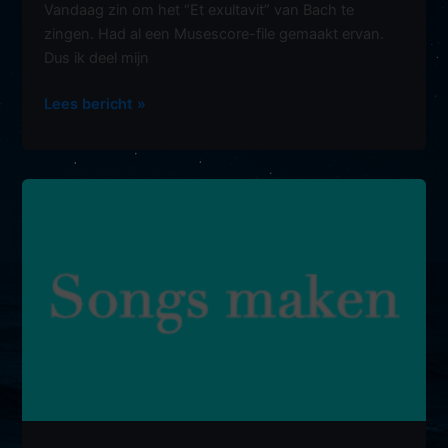
Vandaag zin om het “Et exultavit” van Bach te
zingen. Had al een Musescore-file gemaakt ervan.
Dus ik deel mijn
Klassiek
Lees bericht »
zang