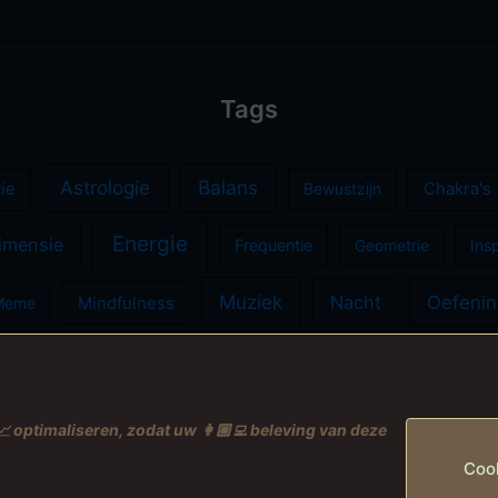
Tags
Astrologie
Balans
ie
Bewustzijn
Chakra's
Energie
imensie
Frequentie
Geometrie
Insp
Muziek
Nacht
Oefeni
Meme
Mindfulness
Spiritualiteit
Zang
Tzolkin
Vulkanen
 optimaliseren, zodat uw 👩🏼‍💻 beleving van deze
Coo