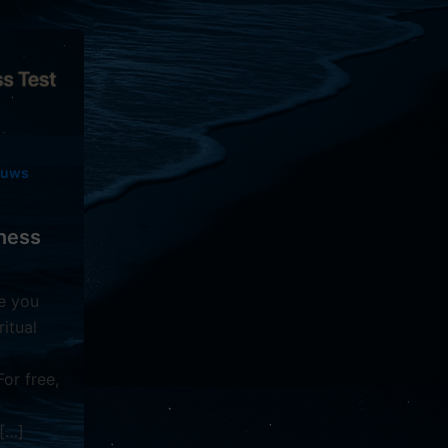
ieuws
ness
e you
ritual
For free,
 […]