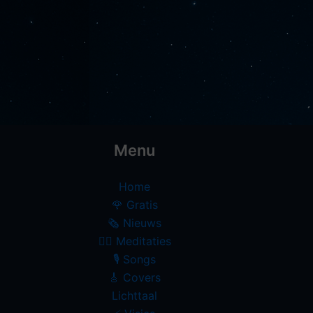
Menu
Home
🌹 Gratis
🗞️ Nieuws
🧘‍♀️ Meditaties
🎙 Songs
🎸 Covers
Lichttaal