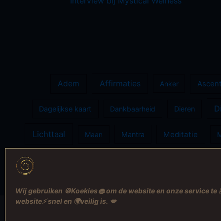
Interview bij Mystical Welness
Adem
Affirmaties
Anker
Ascent
D
Dagelijkse kaart
Dankbaarheid
Dieren
Lichttaal
Meditatie
Maan
Mantra
Song
Runen
Short
Wij gebruiken 🍪Koekies🧁 om de website en onze service te 
website⚡️ snel en 🌍veilig is. 💋
Felicia de Wilt © 2005-2026