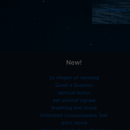
Embodied
Lees bericht 
Consciousne
Test
New!
Ze vliegen uit vandaag
Quest a Question
spiritual humor
een positief signaal
Breathing and sound
Embodied Consciousness Test
short movie