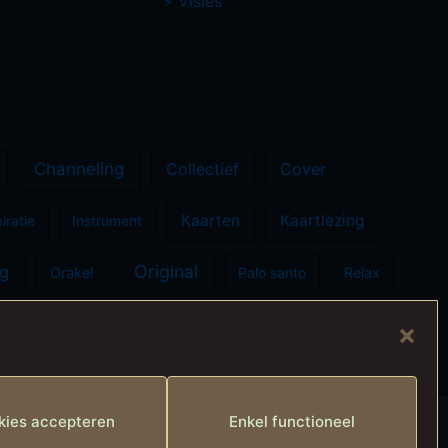
⚡️ Visies
Channeling
Collectief
Cover
Kaarten
Kaartlezing
iratie
Instrument
Original
ng
Orakel
Palo santo
Relax
Ziel
Zelfhealing
Zon
kies accepteren
Enkel functioneel