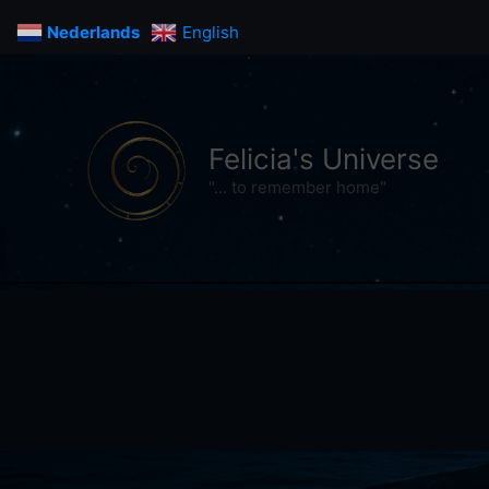
Ga
Nederlands
English
naar
de
inhoud
Felicia's Universe
"... to remember home"