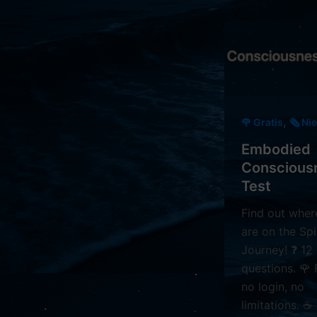
,
🌹 Gratis
🗞️ N
Embodied
Conscious
Test
Find out wher
are on the Spi
Journey! ❓ 12
questions. 🌹 
no login, no
limitations. ☕️