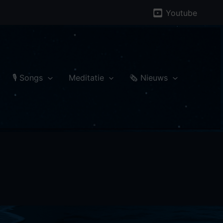
Youtube
🎙 Songs
Meditatie
🗞️ Nieuws