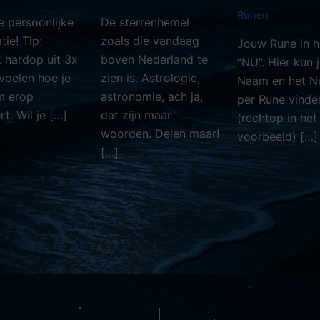
Runen
je persoonlijke
De sterrenhemel
tie! Tip:
zoals die vandaag
Jouw Rune in h
 hardop uit 3x
boven Nederland te
“NU”. Hier kun 
voelen hoe je
zien is. Astrologie,
Naam en het 
m erop
astronomie, ach ja,
per Rune vinde
t. Wil je […]
dat zijn maar
(rechtop in het
woorden. Delen maar!
voorbeeld) […]
[…]