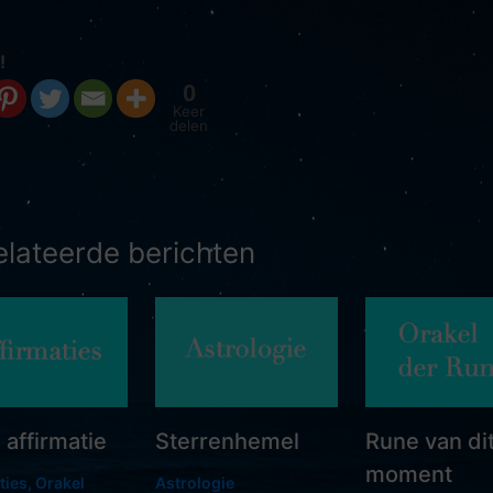
!
0
Keer
delen
elateerde berichten
affirmatie
Sterrenhemel
Rune van di
moment
ties
,
Orakel
Astrologie