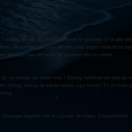
s 1 zintuig en kijk de video opnieuw en probeer of je alle e
men van binnen. Probeer dit een paar dagen bewust te doe
en kijkend naar de video en probeer iets te ruiken.
 dit nu zonder de video met 1 zintuig helemaal en doe de 
r zintuig. Kun je de aarde horen, vuur horen? En zo train j
ntuig.
2 zintuigen tegelijk met en zonder de video. Concentratie!