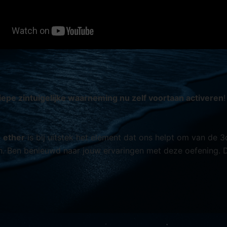
iepe zintuigelijke waarneming nu zelf voortaan activeren
!
t
ether
is bij uitstek het element dat ons helpt om van de 3
. Ben benieuwd naar jouw ervaringen met deze oefening. Del
!