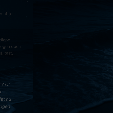
r af ter
 diepe
e ogen open
, tast,
i? Of
en
dat nu
mogen