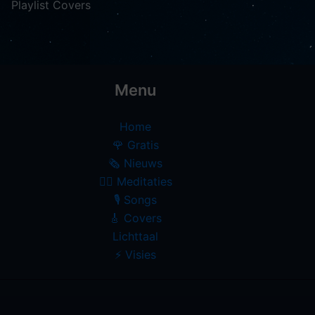
Playlist Covers
Menu
Home
🌹 Gratis
🗞️ Nieuws
🧘‍♀️ Meditaties
🎙 Songs
🎸 Covers
Lichttaal
⚡️ Visies