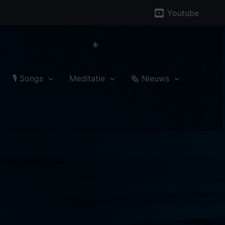
Youtube
🎙 Songs
Meditatie
🗞️ Nieuws