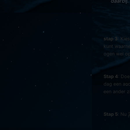
daarbij.
stap 3
: Kie
kunt waarne
ogen wel op
Stap 4
: Doe
dag een ande
een ander zi
Stap 5
: Nu 