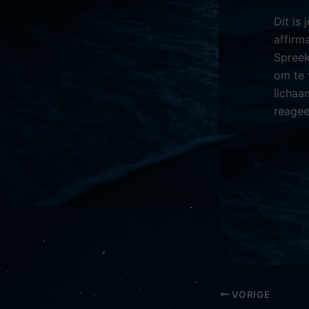
Dit is 
affirma
Spreek
om te 
lichaa
reageer
VORIGE