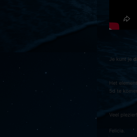
Je kunt je
d
Het elemen
5d te komen
Veel plezier
Felicia.