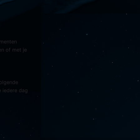
lementen
n of met je
volgende
e iedere dag