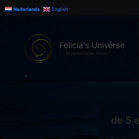
Ga
Nederlands
English
naar
de
inhoud
Felicia's Universe
"... to remember home"
de 5 