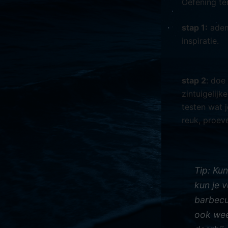
Oefening ter
stap 1:
adem 
inspiratie.
stap 2
: doe
zintuigelij
testen wat j
reuk, proeve
Tip: Ku
kun je v
barbecu
ook wee