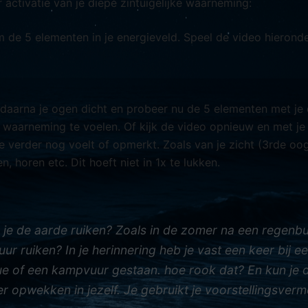
 activatie van je diepe zintuigelijke waarneming:
de 5 elementen in je energieveld. Speel de video hieronde
 daarna je ogen dicht en probeer nu de 5 elementen met je
ke waarneming te voelen. Of kijk de video opnieuw en met j
e verder nog voelt of opmerkt. Zoals van je zicht (3rde oog)
n, horen etc. Dit hoeft niet in 1x te lukken.
n je de aarde ruiken? Zoals in de zomer na een regenbu
uur ruiken? In je herinnering heb je vast een keer bij e
e of een kampvuur gestaan. hoe rook dat? En kun je 
r opwekken in jezelf. Je gebruikt je voorstellingsver