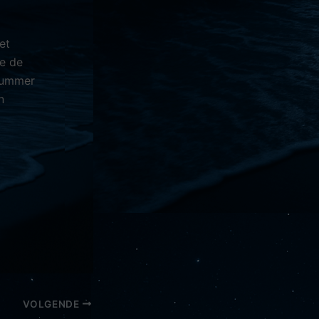
et
je de
Nummer
n
VOLGENDE