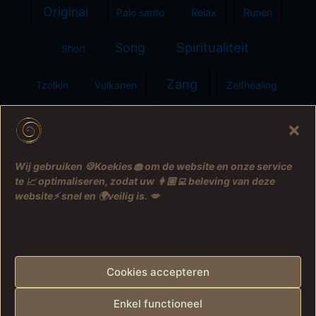
Original
Palo santo
Relax
Runen
Spiritualiteit
Song
Short
Zang
Tzolkin
Vulkanen
Zelfhealing
Ziel
Zon
Wij gebruiken 🍪Koekies🧁 om de website en onze service
te 📈 optimaliseren, zodat uw 👩🏼‍💻 beleving van deze
website⚡️ snel en 🌍veilig is. 💋
Felicia de Wilt © 2005-2026
🌌 Felicia's Universe
Astra WordPress thema
Privacybeleid
Cookies accepteren
Verzoek toegang tot data
Cookiebeleid (EU)
Enkel functioneel
Contact