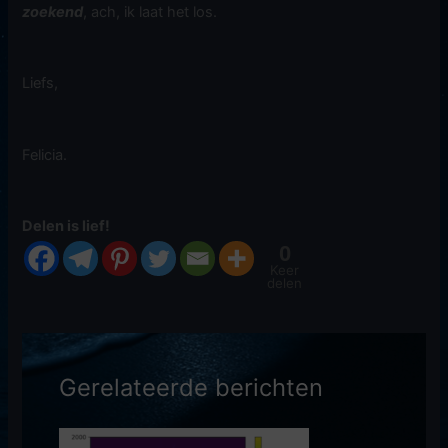
zoekend
, ach, ik laat het los.
Liefs,
Felicia.
Delen is lief!
0
Keer
delen
Gerelateerde berichten