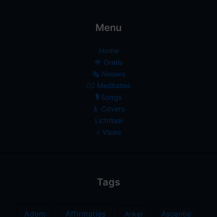
Menu
Home
🌹 Gratis
🗞️ Nieuws
🧘‍♀️ Meditaties
🎙 Songs
🎸 Covers
Lichttaal
⚡️ Visies
Tags
Adem
Affirmaties
Anker
Ascentie