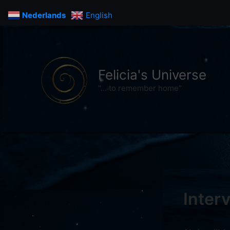
Ga
Nederlands
English
naar
de
inhoud
Felicia's Universe
"... to remember home"
Inter