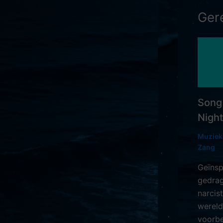
Ger
Song
Nigh
Muziek
Zang
Geïnsp
gedrag
narcis
wereld
voorbe