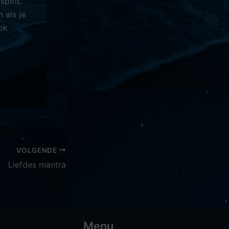
pirit.
 als je
ok
VOLGENDE
Liefdes mantra
Menu