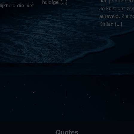
heb je ook een s
huidige […]
ijkheid die niet
Je kunt dat zien
auraveld. Zie o
Kirlian […]
Quotes