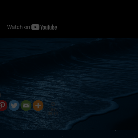
!
0
Keer
delen