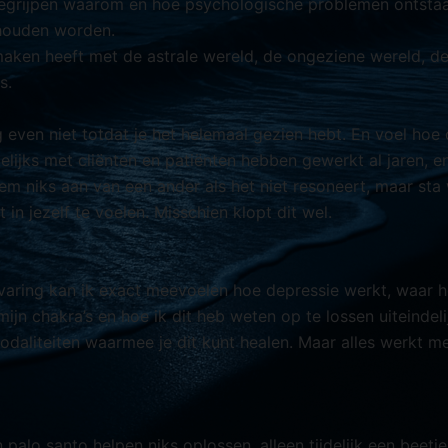
 begrijpen waarom en hoe psychologische problemen ontsta
houden worden.
maken heeft met de astrale wereld, de ongeziene wereld, d
s.
 even niet totdat je het helemaal gezien hebt. En voel hoe
lijks met cliënten en patiënten hebben gewerkt al jaren, en
em niks aan van een ander als het niet resoneert, maar sta
 in jezelf te voelen. Misschien klopt dit wel.
rvaring kan ik exact meevoelen hoe depressie werkt, waar h
mijn chakra’s en hoe ik dit heb weten op te lossen uiteindelij
daliteiten waarmee je dit kunt healen. Maar alles werkt m
palo santo helpen niks oplossen, alleen tijdelijk een beetj