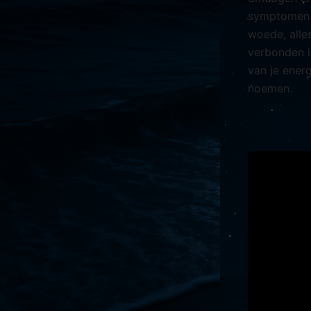
symptomen t
woede, alle
verbonden i
van je ener
noemen.