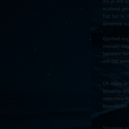
Als je wilt
in stand ge
Dat het te 
dimensie du
Oordeel nog
mensen dage
behalen! Ne
om dat eerst
Uit eigen e
inhaakte in 
meerdere mo
Bewustzijn!
Smudgen en 