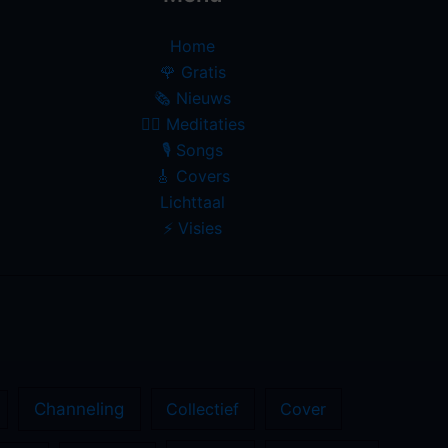
Home
🌹 Gratis
🗞️ Nieuws
🧘‍♀️ Meditaties
🎙 Songs
🎸 Covers
Lichttaal
⚡️ Visies
Channeling
Collectief
Cover