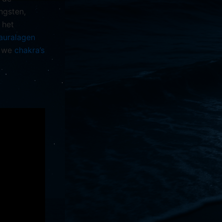
ngsten,
 het
auralagen
e we
chakra’s