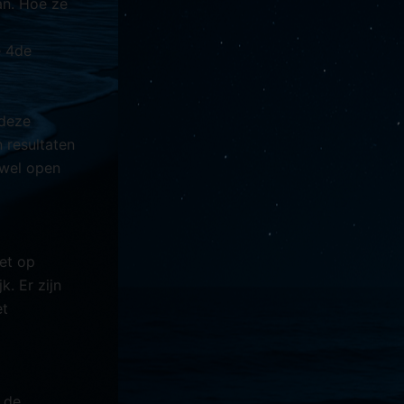
an. Hoe ze
e 4de
 deze
 resultaten
 wel open
et op
k. Er zijn
et
e de